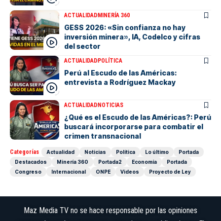
ACTUALIDAD
MINERÍA 360
GESS 2026: «Sin confianza no hay
inversión minera», IA, Codelco y cifras
del sector
ACTUALIDAD
POLÍTICA
Perú al Escudo de las Américas:
entrevista a Rodríguez Mackay
ACTUALIDAD
NOTICIAS
¿Qué es el Escudo de las Américas?: Perú
buscará incorporarse para combatir el
crimen transnacional
Categorías
Actualidad
Noticias
Política
Lo último
Portada
Destacados
Minería 360
Portada2
Economía
Portada
Congreso
Internacional
ONPE
Videos
Proyecto de Ley
Maz Media TV no se hace responsable por las opiniones