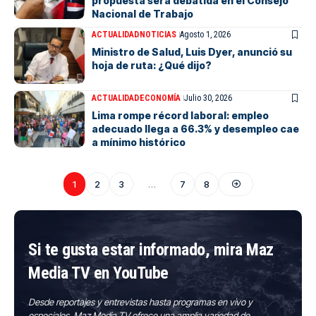
propuesta será debatida en el Consejo
Nacional de Trabajo
ACTUALIDAD
NOTICIAS
Agosto 1, 2026
Ministro de Salud, Luis Dyer, anunció su
hoja de ruta: ¿Qué dijo?
ACTUALIDAD
ECONOMÍA
Julio 30, 2026
Lima rompe récord laboral: empleo
adecuado llega a 66.3% y desempleo cae
a mínimo histórico
1
2
3
…
7
8
Si te gusta estar informado, mira Maz
Media TV en YouTube
Desde reportajes y entrevistas hasta programas en vivo y
especiales, Maz Media TV ofrece una amplia variedad de