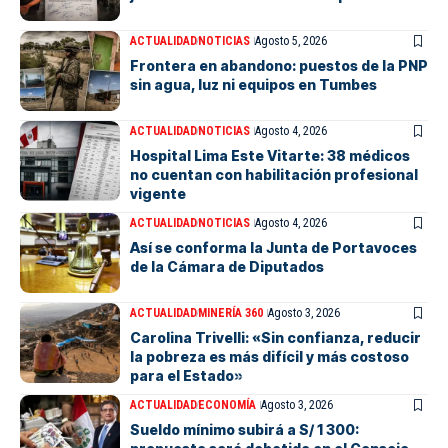
ACTUALIDAD
NOTICIAS
Agosto 5, 2026
Frontera en abandono: puestos de la PNP
sin agua, luz ni equipos en Tumbes
ACTUALIDAD
NOTICIAS
Agosto 4, 2026
Hospital Lima Este Vitarte: 38 médicos
no cuentan con habilitación profesional
vigente
ACTUALIDAD
NOTICIAS
Agosto 4, 2026
Así se conforma la Junta de Portavoces
de la Cámara de Diputados
ACTUALIDAD
MINERÍA 360
Agosto 3, 2026
Carolina Trivelli: «Sin confianza, reducir
la pobreza es más difícil y más costoso
para el Estado»
ACTUALIDAD
ECONOMÍA
Agosto 3, 2026
Sueldo mínimo subirá a S/ 1 300: