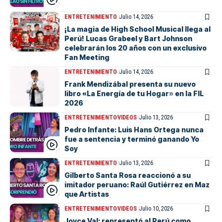
ENTRETENIMIENTO
Julio 14, 2026
¡La magia de High School Musical llega al
Perú! Lucas Grabeel y Bart Johnson
celebrarán los 20 años con un exclusivo
Fan Meeting
ENTRETENIMIENTO
Julio 14, 2026
Frank Mendizábal presenta su nuevo
libro «La Energía de tu Hogar» en la FIL
2026
ENTRETENIMIENTO
VIDEOS
Julio 13, 2026
Pedro Infante: Luis Hans Ortega nunca
fue a sentencia y terminó ganando Yo
Soy
ENTRETENIMIENTO
Julio 13, 2026
Gilberto Santa Rosa reaccionó a su
imitador peruano: Raúl Gutiérrez en Maz
que Artistas
ENTRETENIMIENTO
VIDEOS
Julio 10, 2026
Joyce Val: representó al Perú como