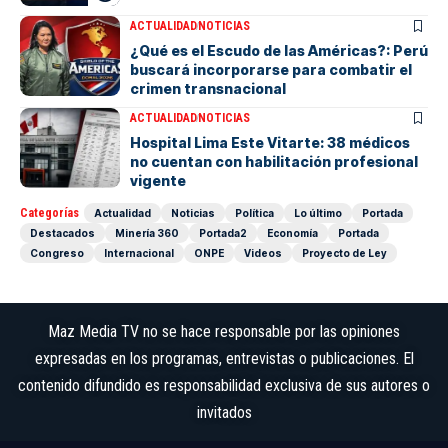
ACTUALIDAD
NOTICIAS
¿Qué es el Escudo de las Américas?: Perú
buscará incorporarse para combatir el
crimen transnacional
ACTUALIDAD
NOTICIAS
Hospital Lima Este Vitarte: 38 médicos
no cuentan con habilitación profesional
vigente
Categorías
Actualidad
Noticias
Política
Lo último
Portada
Destacados
Minería 360
Portada2
Economía
Portada
Congreso
Internacional
ONPE
Videos
Proyecto de Ley
Maz Media TV no se hace responsable por las opiniones
expresadas en los programas, entrevistas o publicaciones. El
contenido difundido es responsabilidad exclusiva de sus autores o
invitados