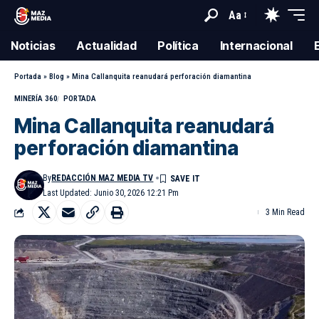
Aa
Noticias
Actualidad
Política
Internacional
Portada
»
Blog
»
Mina Callanquita reanudará perforación diamantina
MINERÍA 360
PORTADA
Mina Callanquita reanudará
perforación diamantina
By
REDACCIÓN MAZ MEDIA TV
Last Updated: Junio 30, 2026 12:21 Pm
3 Min Read