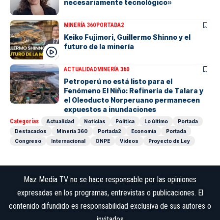
necesariamente tecnológico»
MINERÍA 360
PORTADA2
Keiko Fujimori, Guillermo Shinno y el
futuro de la minería
ACTUALIDAD
MINERÍA 360
Petroperú no está listo para el
Fenómeno El Niño: Refinería de Talara y
el Oleoducto Norperuano permanecen
expuestos a inundaciones
Categorías
Actualidad
Noticias
Política
Lo último
Portada
Destacados
Minería 360
Portada2
Economía
Portada
Congreso
Internacional
ONPE
Videos
Proyecto de Ley
Maz Media TV no se hace responsable por las opiniones
expresadas en los programas, entrevistas o publicaciones. El
contenido difundido es responsabilidad exclusiva de sus autores o
invitados