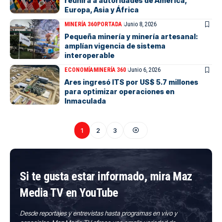
reunirá a autoridades de América,
Europa, Asia y África
MINERÍA 360
PORTADA
Junio 8, 2026
Pequeña minería y minería artesanal:
amplían vigencia de sistema
interoperable
ECONOMÍA
MINERÍA 360
Junio 6, 2026
Ares ingresó ITS por US$ 5.7 millones
para optimizar operaciones en
Inmaculada
1
2
3
Si te gusta estar informado, mira Maz
Media TV en YouTube
Desde reportajes y entrevistas hasta programas en vivo y