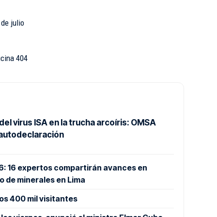
de julio
ficina 404
 del virus ISA en la trucha arcoíris: OMSA
 autodeclaración
26: 16 expertos compartirán avances en
o de minerales en Lima
os 400 mil visitantes