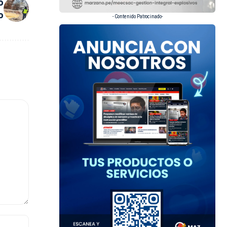
o
o
- Contenido Patrocinado-