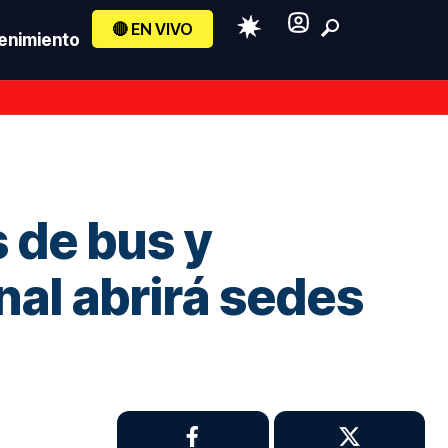
🔴 EN VIVO
enimiento
 de bus y
nal abrirá sedes