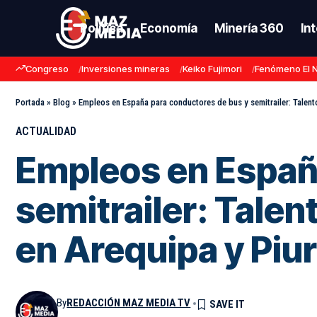
Política
Economía
Minería 360
In
Congreso
Inversiones mineras
Keiko Fujimori
Fenómeno El 
Portada
»
Blog
»
Empleos en España para conductores de bus y semitrailer: Talento
ACTUALIDAD
Empleos en Españ
semitrailer: Talen
en Arequipa y Piu
By
REDACCIÓN MAZ MEDIA TV