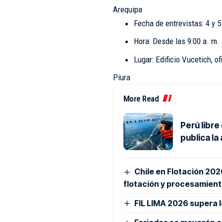
Arequipa
Fecha de entrevistas: 4 y 5 
Hora: Desde las 9:00 a. m.
Lugar: Edificio Vucetich, o
Piura
More Read
Perú libre
publica la
Chile en Flotación 20
flotación y procesamient
FIL LIMA 2026 supera l