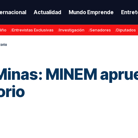
ternacional
Actualidad
Mundo Emprende
Entret
Niño
Entrevistas Exclusivas
Investigación
Senadores
Diputados
torio
 Minas: MINEM apr
orio