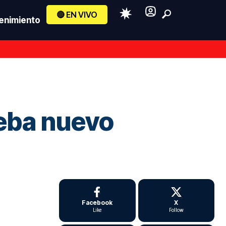
🔴 EN VIVO
enimiento
ueba nuevo
Facebook
X
Like
Follow