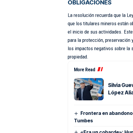
OBLIGACIONES
La resolución recuerda que la Ley
que los titulares mineros están 
el inicio de sus actividades. Es
para la protección, preservación
los impactos negativos sobre la s
propiedad.
More Read
Silvia Gue
López Ali
Frontera en abandono: 
Tumbes
«Era un cobarde»: Hu