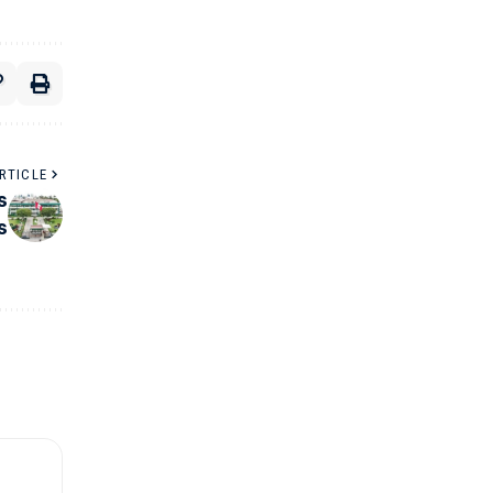
RTICLE
s
s