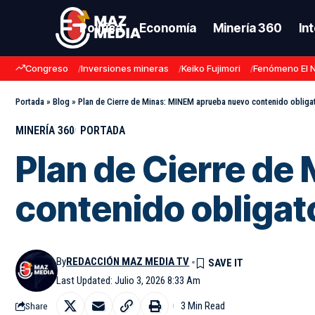
Política
Economía
Minería 360
In
Congreso
Inversiones mineras
Keiko Fujimori
Fenómeno El 
Portada
»
Blog
»
Plan de Cierre de Minas: MINEM aprueba nuevo contenido obliga
MINERÍA 360
PORTADA
Plan de Cierre de
contenido obligat
By
REDACCIÓN MAZ MEDIA TV
Last Updated: Julio 3, 2026 8:33 Am
3 Min Read
Share