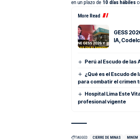
en un plazo de
10 días hábiles
co
More Read
GESS 2026:
IA, Codelc
Perú al Escudo de las
¿Qué es el Escudo de 
para combatir el crimen 
Hospital Lima Este Vit
profesional vigente
TAGGED:
CIERRE DE MINAS
MINEM