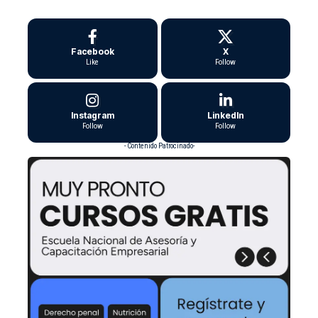
Facebook
X
Like
Follow
Instagram
LinkedIn
Follow
Follow
- Contenido Patrocinado-