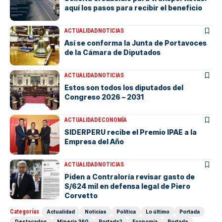
aquí los pasos para recibir el beneficio
ACTUALIDAD
NOTICIAS
Así se conforma la Junta de Portavoces
de la Cámara de Diputados
ACTUALIDAD
NOTICIAS
Estos son todos los diputados del
Congreso 2026 – 2031
ACTUALIDAD
ECONOMÍA
SIDERPERU recibe el Premio IPAE a la
Empresa del Año
ACTUALIDAD
NOTICIAS
Piden a Contraloría revisar gasto de
S/624 mil en defensa legal de Piero
Corvetto
Categorías
Actualidad
Noticias
Política
Lo último
Portada
Destacados
Minería 360
Portada2
Economía
Portada