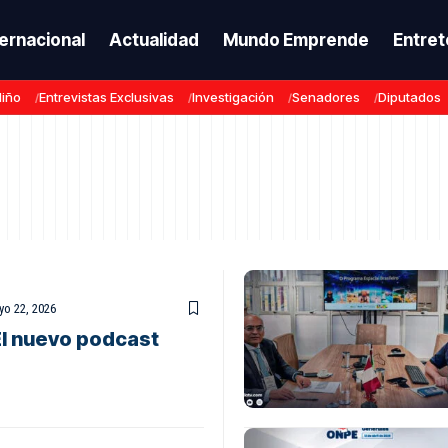
ternacional
Actualidad
Mundo Emprende
Entret
Niño
Entrevistas Exclusivas
Investigación
Senadores
Diputados
o 22, 2026
El nuevo podcast
l