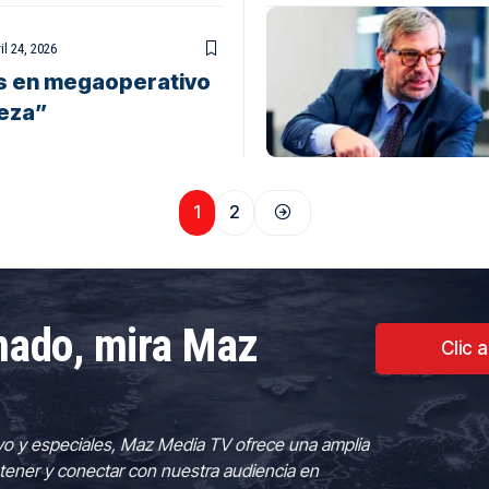
il 24, 2026
os en megaoperativo
eza”
1
2
rmado, mira Maz
Clic 
vo y especiales, Maz Media TV ofrece una amplia
tener y conectar con nuestra audiencia en