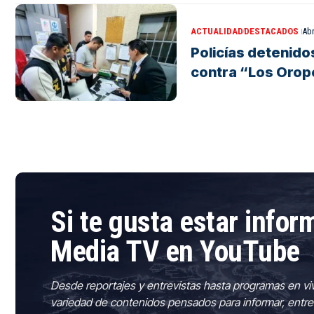
ACTUALIDAD
DESTACADOS
Abr
Policías detenid
contra “Los Orop
Si te gusta estar info
Media TV en YouTube
Desde reportajes y entrevistas hasta programas en vi
variedad de contenidos pensados para informar, entre