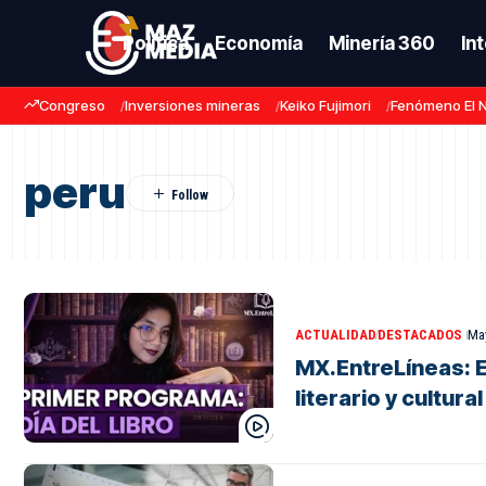
Política
Economía
Minería 360
In
Congreso
Inversiones mineras
Keiko Fujimori
Fenómeno El 
peru
ACTUALIDAD
DESTACADOS
May
MX.EntreLíneas: 
literario y cultura