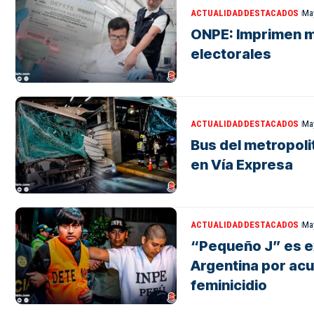
ACTUALIDAD
DESTACADOS
May
ONPE: Imprimen m
electorales
ACTUALIDAD
DESTACADOS
May
Bus del metropoli
en Vía Expresa
ACTUALIDAD
DESTACADOS
May
“Pequeño J” es e
Argentina por acu
feminicidio