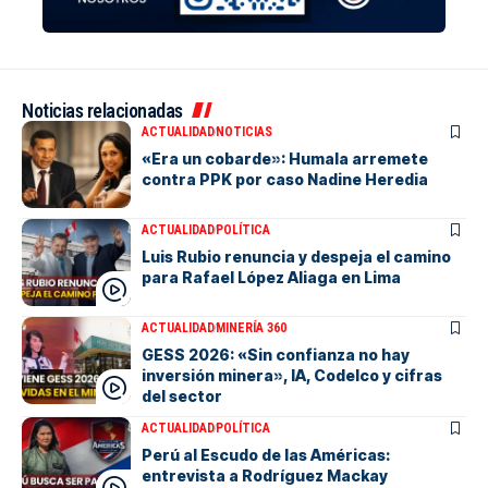
Noticias relacionadas
ACTUALIDAD
NOTICIAS
«Era un cobarde»: Humala arremete
contra PPK por caso Nadine Heredia
ACTUALIDAD
POLÍTICA
Luis Rubio renuncia y despeja el camino
para Rafael López Aliaga en Lima
ACTUALIDAD
MINERÍA 360
GESS 2026: «Sin confianza no hay
inversión minera», IA, Codelco y cifras
del sector
ACTUALIDAD
POLÍTICA
Perú al Escudo de las Américas:
entrevista a Rodríguez Mackay