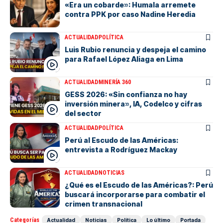
«Era un cobarde»: Humala arremete
contra PPK por caso Nadine Heredia
ACTUALIDAD
POLÍTICA
Luis Rubio renuncia y despeja el camino
para Rafael López Aliaga en Lima
ACTUALIDAD
MINERÍA 360
GESS 2026: «Sin confianza no hay
inversión minera», IA, Codelco y cifras
del sector
ACTUALIDAD
POLÍTICA
Perú al Escudo de las Américas:
entrevista a Rodríguez Mackay
ACTUALIDAD
NOTICIAS
¿Qué es el Escudo de las Américas?: Perú
buscará incorporarse para combatir el
crimen transnacional
Categorías
Actualidad
Noticias
Política
Lo último
Portada