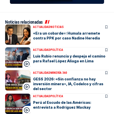
Noticias relacionadas
ACTUALIDAD
NOTICIAS
«Era un cobarde»: Humala arremete
contra PPK por caso Nadine Heredia
ACTUALIDAD
POLÍTICA
Luis Rubio renuncia y despeja el camino
para Rafael López Aliaga en Lima
ACTUALIDAD
MINERÍA 360
GESS 2026: «Sin confianza no hay
inversión minera», IA, Codelco y cifras
del sector
ACTUALIDAD
POLÍTICA
Perú al Escudo de las Américas:
entrevista a Rodríguez Mackay