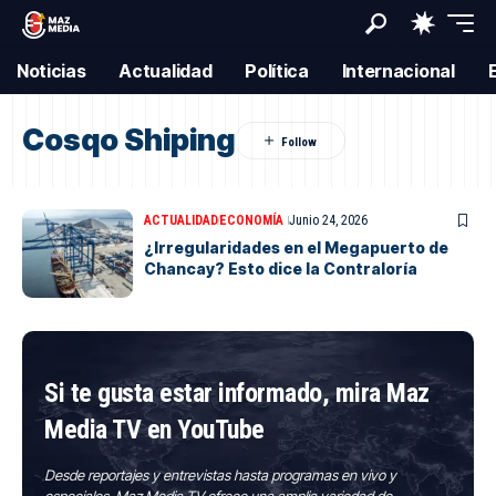
Noticias
Actualidad
Política
Internacional
Cosqo Shiping
ACTUALIDAD
ECONOMÍA
Junio 24, 2026
¿Irregularidades en el Megapuerto de
Chancay? Esto dice la Contraloría
Si te gusta estar informado, mira Maz
Media TV en YouTube
Desde reportajes y entrevistas hasta programas en vivo y