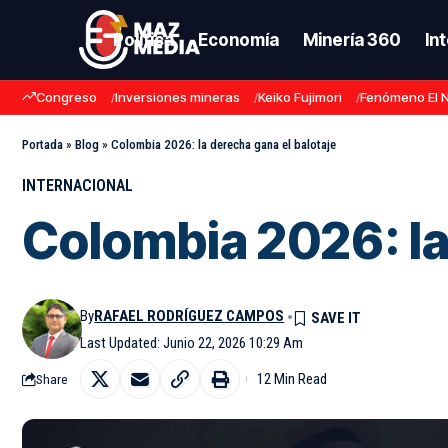
Política
Economía
Minería 360
In
Congreso
Inversiones mineras
Keiko Fujimori
Fenómeno El 
Portada
»
Blog
»
Colombia 2026: la derecha gana el balotaje
INTERNACIONAL
Colombia 2026: la
By
RAFAEL RODRÍGUEZ CAMPOS
Last Updated: Junio 22, 2026 10:29 Am
12 Min Read
Share