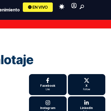
🔴 EN VIVO
enimiento
lotaje
Facebook
X
Like
Follow
Instagram
LinkedIn