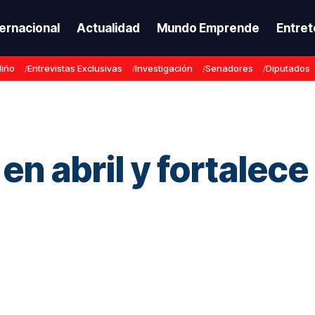
ternacional
Actualidad
Mundo Emprende
Entret
Niño
Entrevistas Exclusivas
Investigación
Senadores
Diputados
en abril y fortalec