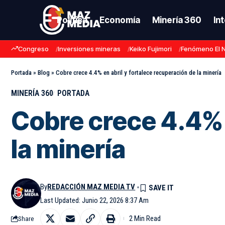
Política
Economía
Minería 360
In
Congreso
Inversiones mineras
Keiko Fujimori
Fenómeno El 
Portada
»
Blog
»
Cobre crece 4.4% en abril y fortalece recuperación de la minería
MINERÍA 360
PORTADA
Cobre crece 4.4% 
la minería
By
REDACCIÓN MAZ MEDIA TV
Last Updated: Junio 22, 2026 8:37 Am
2 Min Read
Share