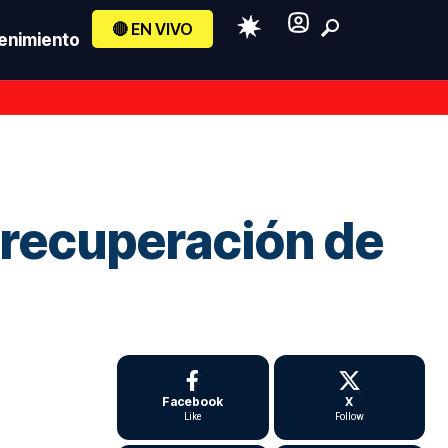
🔴 EN VIVO
enimiento
e recuperación de
Facebook
X
Like
Follow