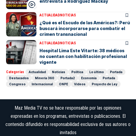
entrevista a Rodríguez Mackay
ACTUALIDAD
NOTICIAS
¿Qué es el Escudo de las Américas?: Perú
buscará incorporarse para combatir el
crimen transnacional
ACTUALIDAD
NOTICIAS
Hospital Lima Este Vitarte: 38 médicos
no cuentan con habilitación profesional
vigente
Categorías
Actualidad
Noticias
Política
Lo último
Portada
Destacados
Minería 360
Portada2
Economía
Portada
Congreso
Internacional
ONPE
Videos
Proyecto de Ley
Maz Media TV no se hace responsable por las opiniones
expresadas en los programas, entrevistas o publicaciones. El
contenido difundido es responsabilidad exclusiva de sus autores o
invitados