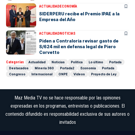
ACTUALIDAD
ECONOMÍA
SIDERPERU recibe el Premio IPAE a la
Empresa del Año
ACTUALIDAD
NOTICIAS
Piden a Contraloría revisar gasto de
S/624 mil en defensa legal de Piero
Corvetto
Categorías
Actualidad
Noticias
Política
Lo último
Portada
Destacados
Minería 360
Portada2
Economía
Portada
Congreso
Internacional
ONPE
Videos
Proyecto de Ley
Maz Media TV no se hace responsable por las opiniones
expresadas en los programas, entrevistas o publicaciones. El
contenido difundido es responsabilidad exclusiva de sus autores o
invitados