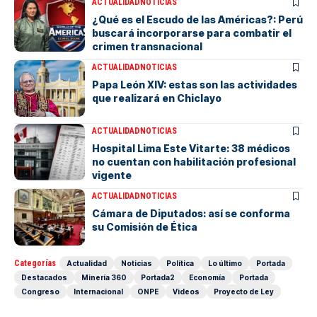
ACTUALIDAD
NOTICIAS
¿Qué es el Escudo de las Américas?: Perú
buscará incorporarse para combatir el
crimen transnacional
ACTUALIDAD
NOTICIAS
Papa León XIV: estas son las actividades
que realizará en Chiclayo
ACTUALIDAD
NOTICIAS
Hospital Lima Este Vitarte: 38 médicos
no cuentan con habilitación profesional
vigente
ACTUALIDAD
NOTICIAS
Cámara de Diputados: así se conforma
su Comisión de Ética
Categorías
Actualidad
Noticias
Política
Lo último
Portada
Destacados
Minería 360
Portada2
Economía
Portada
Congreso
Internacional
ONPE
Videos
Proyecto de Ley