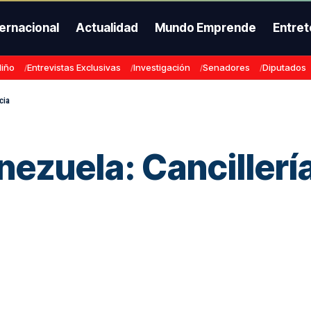
ternacional
Actualidad
Mundo Emprende
Entret
Niño
Entrevistas Exclusivas
Investigación
Senadores
Diputados
cia
ezuela: Cancillería