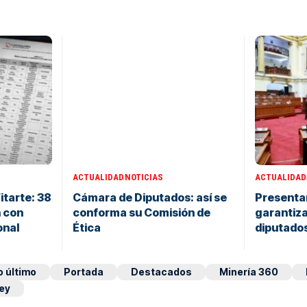
ACTUALIDAD
NOTICIAS
ACTUALIDAD
itarte: 38
Cámara de Diputados: así se
Presentan
 con
conforma su Comisión de
garantiza
onal
Ética
diputado
o último
Portada
Destacados
Minería 360
ey