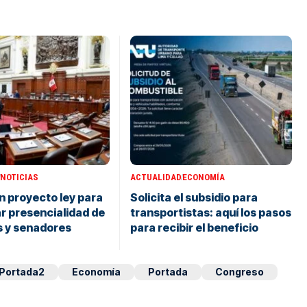
NOTICIAS
ACTUALIDAD
ECONOMÍA
 proyecto ley para
Solicita el subsidio para
r presencialidad de
transportistas: aquí los pasos
s y senadores
para recibir el beneficio
Portada2
Economía
Portada
Congreso