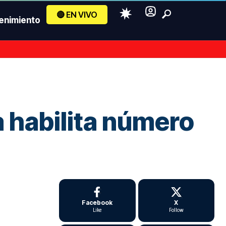
🔴 EN VIVO
enimiento
 habilita número
Facebook
X
Like
Follow