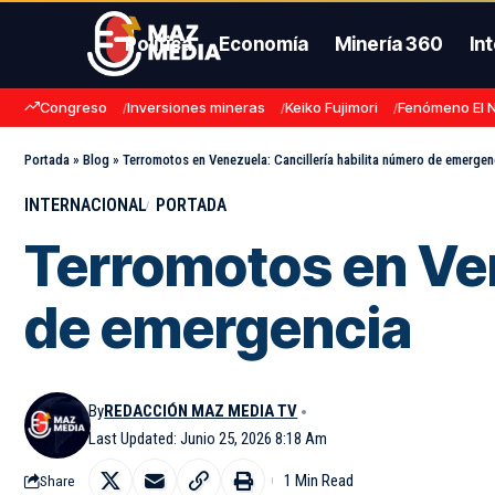
Política
Economía
Minería 360
In
Congreso
Inversiones mineras
Keiko Fujimori
Fenómeno El 
Portada
»
Blog
»
Terromotos en Venezuela: Cancillería habilita número de emergen
INTERNACIONAL
PORTADA
Terromotos en Ven
de emergencia
By
REDACCIÓN MAZ MEDIA TV
Last Updated: Junio 25, 2026 8:18 Am
1 Min Read
Share