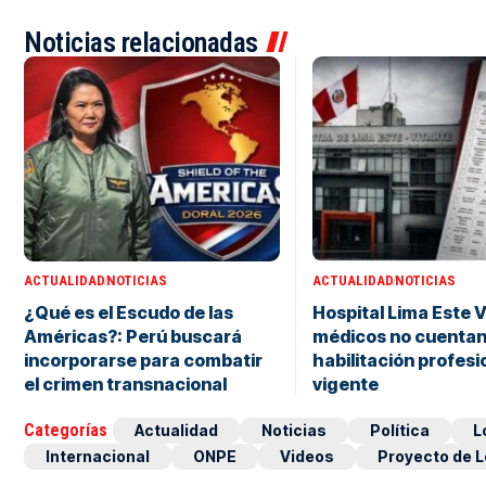
Noticias relacionadas
ACTUALIDAD
NOTICIAS
ACTUALIDAD
NOTICIAS
¿Qué es el Escudo de las
Hospital Lima Este V
Américas?: Perú buscará
médicos no cuentan
incorporarse para combatir
habilitación profesi
el crimen transnacional
vigente
Categorías
Actualidad
Noticias
Política
L
Internacional
ONPE
Videos
Proyecto de L