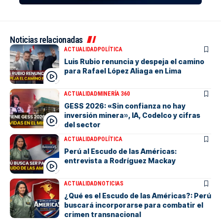
Noticias relacionadas
ACTUALIDAD
POLÍTICA
Luis Rubio renuncia y despeja el camino
para Rafael López Aliaga en Lima
ACTUALIDAD
MINERÍA 360
GESS 2026: «Sin confianza no hay
inversión minera», IA, Codelco y cifras
del sector
ACTUALIDAD
POLÍTICA
Perú al Escudo de las Américas:
entrevista a Rodríguez Mackay
ACTUALIDAD
NOTICIAS
¿Qué es el Escudo de las Américas?: Perú
buscará incorporarse para combatir el
crimen transnacional