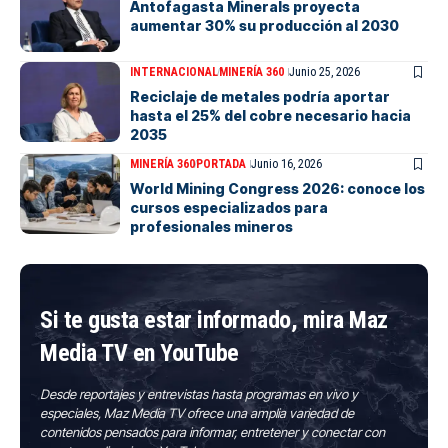
Antofagasta Minerals proyecta
aumentar 30% su producción al 2030
INTERNACIONAL
MINERÍA 360
Junio 25, 2026
Reciclaje de metales podría aportar
hasta el 25% del cobre necesario hacia
2035
MINERÍA 360
PORTADA
Junio 16, 2026
World Mining Congress 2026: conoce los
cursos especializados para
profesionales mineros
Si te gusta estar informado, mira Maz
Media TV en YouTube
Desde reportajes y entrevistas hasta programas en vivo y
especiales, Maz Media TV ofrece una amplia variedad de
contenidos pensados para informar, entretener y conectar con