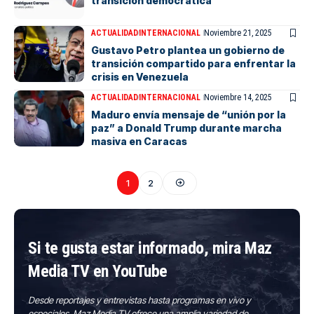
transición democrática
ACTUALIDAD
INTERNACIONAL
Noviembre 21, 2025
Gustavo Petro plantea un gobierno de
transición compartido para enfrentar la
crisis en Venezuela
ACTUALIDAD
INTERNACIONAL
Noviembre 14, 2025
Maduro envía mensaje de “unión por la
paz” a Donald Trump durante marcha
masiva en Caracas
1
2
Si te gusta estar informado, mira Maz
Media TV en YouTube
Desde reportajes y entrevistas hasta programas en vivo y
especiales, Maz Media TV ofrece una amplia variedad de