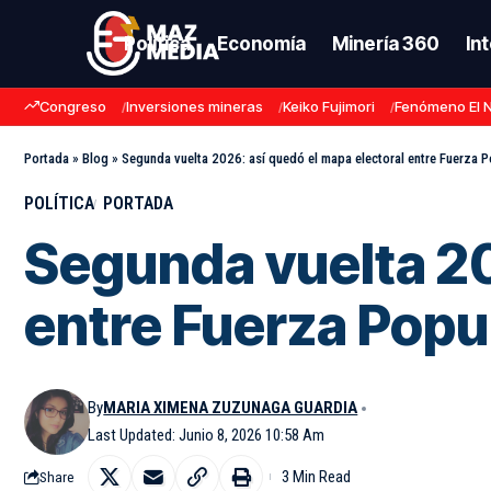
Política
Economía
Minería 360
In
Congreso
Inversiones mineras
Keiko Fujimori
Fenómeno El 
Portada
»
Blog
»
Segunda vuelta 2026: así quedó el mapa electoral entre Fuerza P
POLÍTICA
PORTADA
Segunda vuelta 20
entre Fuerza Popul
By
MARIA XIMENA ZUZUNAGA GUARDIA
Last Updated: Junio 8, 2026 10:58 Am
3 Min Read
Share