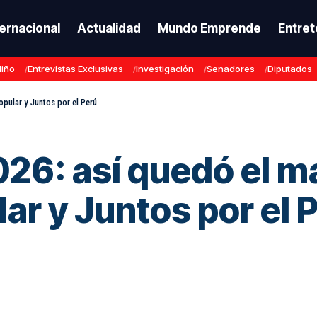
ternacional
Actualidad
Mundo Emprende
Entret
Niño
Entrevistas Exclusivas
Investigación
Senadores
Diputados
opular y Juntos por el Perú
26: así quedó el m
ar y Juntos por el 