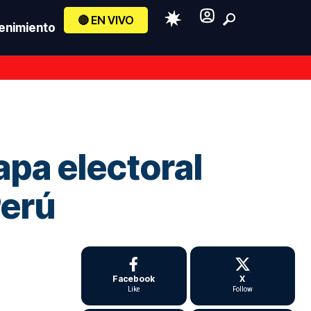
🔴 EN VIVO
enimiento
apa electoral
Perú
Facebook
X
Like
Follow