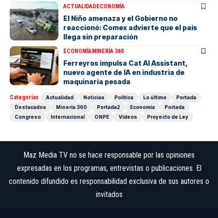
ACTUALIDAD
ECONOMÍA
El Niño amenaza y el Gobierno no
reaccionó: Comex advierte que el país
llega sin preparación
ECONOMÍA
MINERÍA 360
Ferreyros impulsa Cat AI Assistant,
nuevo agente de IA en industria de
maquinaria pesada
Categorías
Actualidad
Noticias
Política
Lo último
Portada
Destacados
Minería 360
Portada2
Economía
Portada
Congreso
Internacional
ONPE
Videos
Proyecto de Ley
Maz Media TV no se hace responsable por las opiniones
expresadas en los programas, entrevistas o publicaciones. El
contenido difundido es responsabilidad exclusiva de sus autores o
invitados