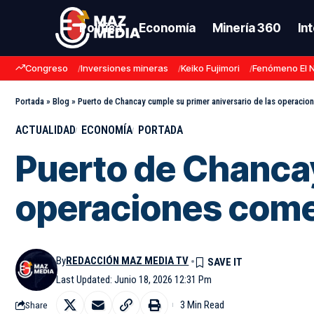
Política
Economía
Minería 360
In
Congreso
Inversiones mineras
Keiko Fujimori
Fenómeno El 
Portada
»
Blog
»
Puerto de Chancay cumple su primer aniversario de las operacio
ACTUALIDAD
ECONOMÍA
PORTADA
Puerto de Chancay
operaciones come
By
REDACCIÓN MAZ MEDIA TV
Last Updated: Junio 18, 2026 12:31 Pm
3 Min Read
Share