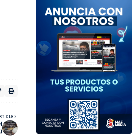
RTICLE
l
ú