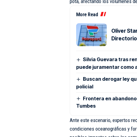
pota, afectando los volúmenes de 
More Read
Oliver St
Directori
Silvia Guevara tras re
puede juramentar como 
Buscan derogar ley que 
policial
Frontera en abandono: 
Tumbes
Ante este escenario, expertos r
condiciones oceanográficas y for