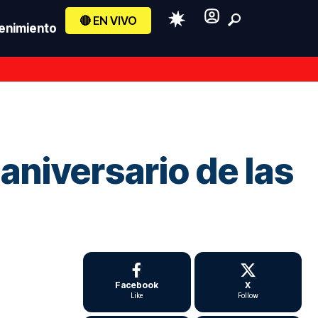
🔴 EN VIVO
enimiento
aniversario de las
Facebook
X
Like
Follow