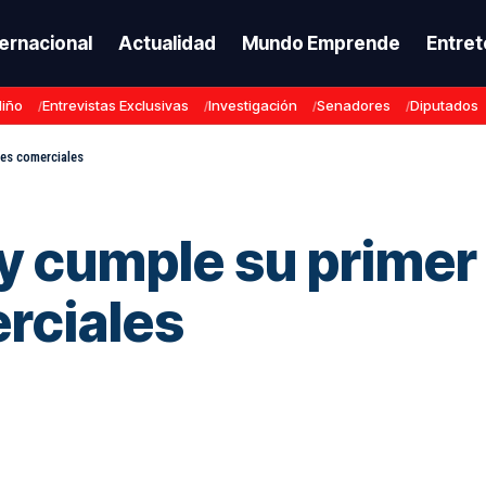
ternacional
Actualidad
Mundo Emprende
Entret
Niño
Entrevistas Exclusivas
Investigación
Senadores
Diputados
nes comerciales
 cumple su primer 
rciales