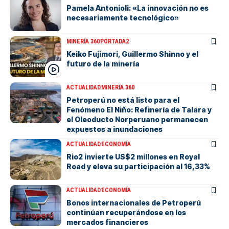
Pamela Antonioli: «La innovación no es
necesariamente tecnológico»
MINERÍA 360
PORTADA2
Keiko Fujimori, Guillermo Shinno y el
futuro de la minería
ACTUALIDAD
MINERÍA 360
Petroperú no está listo para el
Fenómeno El Niño: Refinería de Talara y
el Oleoducto Norperuano permanecen
expuestos a inundaciones
ACTUALIDAD
ECONOMÍA
Rio2 invierte US$2 millones en Royal
Road y eleva su participación al 16,33%
ACTUALIDAD
ECONOMÍA
Bonos internacionales de Petroperú
continúan recuperándose en los
mercados financieros