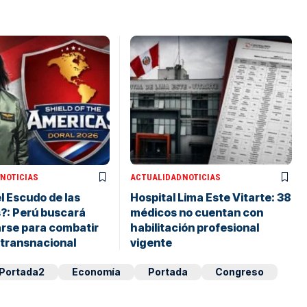
NOTICIAS
ACTUALIDAD
NOTICIAS
l Escudo de las
Hospital Lima Este Vitarte: 38
?: Perú buscará
médicos no cuentan con
arse para combatir
habilitación profesional
 transnacional
vigente
Portada2
Economía
Portada
Congreso