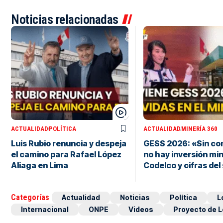
Noticias relacionadas
ACTUALIDAD
POLÍTICA
ACTUALIDAD
MINERÍA 360
Luis Rubio renuncia y despeja
GESS 2026: «Sin co
el camino para Rafael López
no hay inversión min
Aliaga en Lima
Codelco y cifras del
Categorías
Actualidad
Noticias
Política
L
Internacional
ONPE
Videos
Proyecto de L