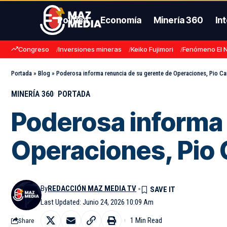
Política
Economía
Minería 360
In
Congreso
Inversiones mineras
Keiko Fujimori
Fenómeno El 
Portada
»
Blog
»
Poderosa informa renuncia de su gerente de Operaciones, Pio Ca
MINERÍA 360
PORTADA
Poderosa informa 
Operaciones, Pio
By
REDACCIÓN MAZ MEDIA TV
Last Updated: Junio 24, 2026 10:09 Am
1 Min Read
Share