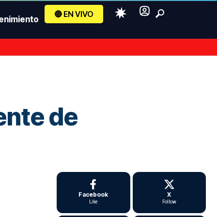
🔴 EN VIVO
enimiento
ente de
Facebook
X
Like
Follow