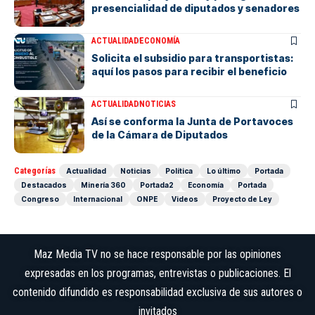
presencialidad de diputados y senadores
ACTUALIDAD
ECONOMÍA
Solicita el subsidio para transportistas:
aquí los pasos para recibir el beneficio
ACTUALIDAD
NOTICIAS
Así se conforma la Junta de Portavoces
de la Cámara de Diputados
Categorías
Actualidad
Noticias
Política
Lo último
Portada
Destacados
Minería 360
Portada2
Economía
Portada
Congreso
Internacional
ONPE
Videos
Proyecto de Ley
Maz Media TV no se hace responsable por las opiniones
expresadas en los programas, entrevistas o publicaciones. El
contenido difundido es responsabilidad exclusiva de sus autores o
invitados