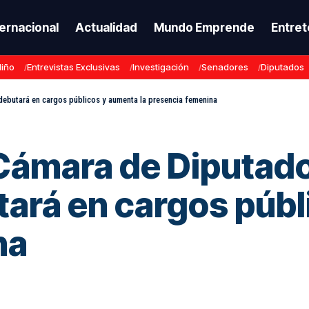
ternacional
Actualidad
Mundo Emprende
Entret
Niño
Entrevistas Exclusivas
Investigación
Senadores
Diputados
 debutará en cargos públicos y aumenta la presencia femenina
a Cámara de Diputad
tará en cargos públ
na