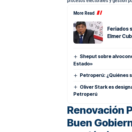
procesos electorales y gestión pú
More Read
Feriados s
Elmer Cu
Sheput sobre alvocond
Estado»
Petroperú: ¿Quiénes s
Oliver Stark es design
Petroperú
Renovación P
Buen Gobiern