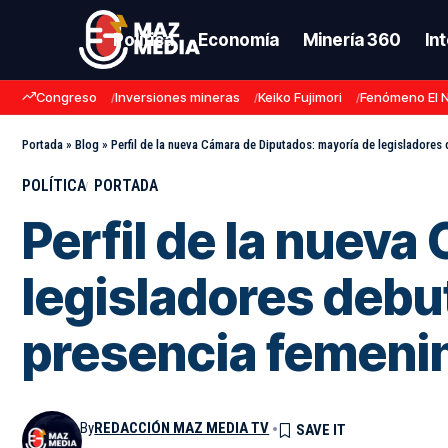
Política
Economía
Minería 360
In
Congreso
Inversiones mineras
Keiko Fujimori
Fenómeno El 
Portada
»
Blog
»
Perfil de la nueva Cámara de Diputados: mayoría de legisladores
POLÍTICA
PORTADA
Perfil de la nuev
legisladores debu
presencia femeni
By
REDACCIÓN MAZ MEDIA TV