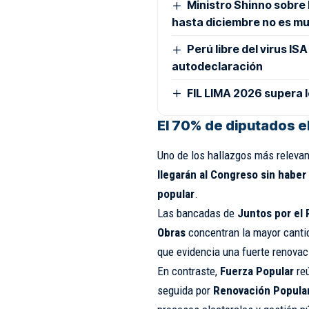
Ministro Shinno sobre
hasta diciembre no es m
Perú libre del virus IS
autodeclaración
FIL LIMA 2026 supera l
El 70% de diputados e
Uno de los hallazgos más relevan
llegarán al Congreso sin habe
popular
.
Las bancadas de
Juntos por el 
Obras
concentran la mayor cantida
que evidencia una fuerte renovac
En contraste,
Fuerza Popular
reú
seguida por
Renovación Popula