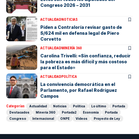
Congreso 2026 – 2031
ACTUALIDAD
NOTICIAS
Piden a Contraloría revisar gasto de
S/624 mil en defensa legal de Piero
Corvetto
ACTUALIDAD
MINERÍA 360
Carolina Trivelli: «Sin confianza, reducir
la pobreza es más difícil y más costoso
para el Estado»
ACTUALIDAD
POLÍTICA
La convivencia democrática en el
Parlamento, por Rafael Rodríguez
Campos
Categorías
Actualidad
Noticias
Política
Lo último
Portada
Destacados
Minería 360
Portada2
Economía
Portada
Congreso
Internacional
ONPE
Videos
Proyecto de Ley