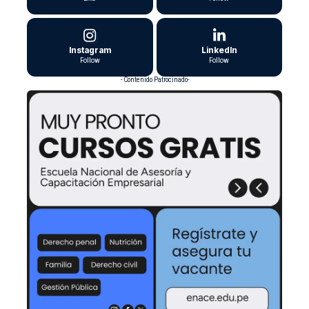
Instagram
LinkedIn
Follow
Follow
- Contenido Patrocinado-