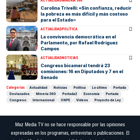
ACTUALIDAD
MINERÍA 360
Carolina Trivelli: «Sin confianza, reducir
la pobreza es más difícil y más costoso
para el Estado»
ACTUALIDAD
POLÍTICA
La convivencia democrática en el
Parlamento, por Rafael Rodríguez
Campos
ACTUALIDAD
NOTICIAS
Congreso bicameral tendrá 23
comisiones: 16 en Diputados y 7 en el
Senado
Categorías
Actualidad
Noticias
Política
Lo último
Portada
Destacados
Minería 360
Portada2
Economía
Portada
Congreso
Internacional
ONPE
Videos
Proyecto de Ley
Maz Media TV no se hace responsable por las opiniones
expresadas en los programas, entrevistas o publicaciones. El