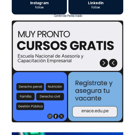
Instagram
LinkedIn
Follow
Follow
- Contenido Patrocinado-