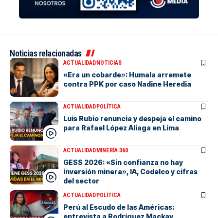
Noticias relacionadas
ACTUALIDAD
NOTICIAS
«Era un cobarde»: Humala arremete
contra PPK por caso Nadine Heredia
ACTUALIDAD
POLÍTICA
Luis Rubio renuncia y despeja el camino
para Rafael López Aliaga en Lima
ACTUALIDAD
MINERÍA 360
GESS 2026: «Sin confianza no hay
inversión minera», IA, Codelco y cifras
del sector
ACTUALIDAD
POLÍTICA
Perú al Escudo de las Américas:
entrevista a Rodríguez Mackay