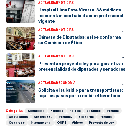
ACTUALIDAD
NOTICIAS
Hospital Lima Este Vitarte: 38 médicos
no cuentan con habilitación profesional
vigente
ACTUALIDAD
NOTICIAS
Cámara de Diputados: así se conforma
su Comisión de Ética
ACTUALIDAD
NOTICIAS
Presentan proyecto ley para garantizar
presencialidad de diputados y senadores
ACTUALIDAD
ECONOMÍA
Solicita el subsidio para transportistas:
aquí los pasos para recibir el beneficio
Categorías
Actualidad
Noticias
Política
Lo último
Portada
Destacados
Minería 360
Portada2
Economía
Portada
Congreso
Internacional
ONPE
Videos
Proyecto de Ley