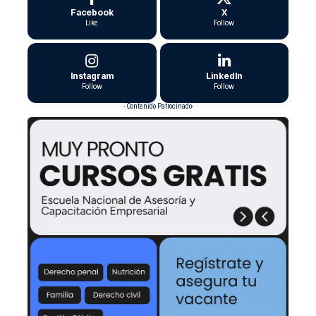
Facebook
X
Like
Follow
Instagram
LinkedIn
Follow
Follow
- Contenido Patrocinado-