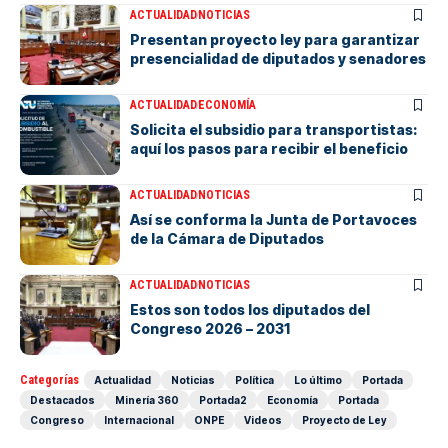
ACTUALIDAD
NOTICIAS
Presentan proyecto ley para garantizar
presencialidad de diputados y senadores
ACTUALIDAD
ECONOMÍA
Solicita el subsidio para transportistas:
aquí los pasos para recibir el beneficio
ACTUALIDAD
NOTICIAS
Así se conforma la Junta de Portavoces
de la Cámara de Diputados
ACTUALIDAD
NOTICIAS
Estos son todos los diputados del
Congreso 2026 – 2031
Categorías
Actualidad
Noticias
Política
Lo último
Portada
Destacados
Minería 360
Portada2
Economía
Portada
Congreso
Internacional
ONPE
Videos
Proyecto de Ley