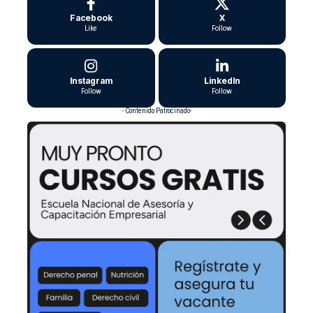
Facebook
X
Like
Follow
Instagram
LinkedIn
Follow
Follow
- Contenido Patrocinado-