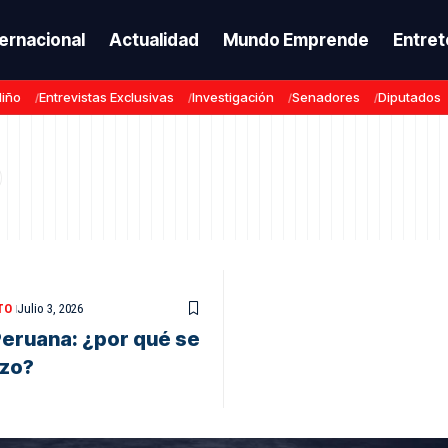
ternacional
Actualidad
Mundo Emprende
Entret
Niño
Entrevistas Exclusivas
Investigación
Senadores
Diputados
TO
Julio 3, 2026
Peruana: ¿por qué se
rzo?