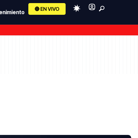
🔴 EN VIVO
enimiento