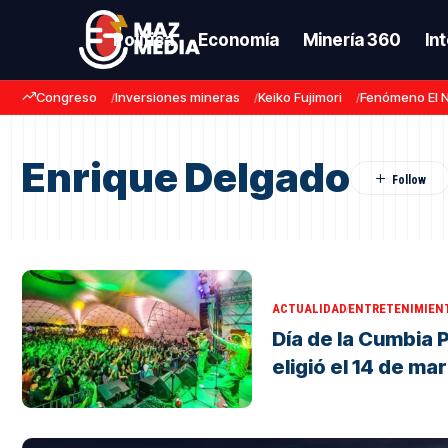
Política
Economía
Minería 360
In
Congreso
Inversiones mineras
Keiko Fujimori
Fenómeno El 
Enrique Delgado
ACTUALIDAD
ENTRETENIMIEN
Día de la Cumbia 
eligió el 14 de ma