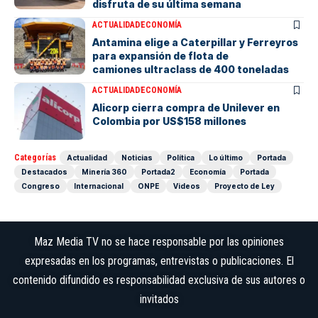
disfruta de su última semana
ACTUALIDAD
ECONOMÍA
Antamina elige a Caterpillar y Ferreyros
para expansión de flota de
camiones ultraclass de 400 toneladas
ACTUALIDAD
ECONOMÍA
Alicorp cierra compra de Unilever en
Colombia por US$158 millones
Categorías
Actualidad
Noticias
Política
Lo último
Portada
Destacados
Minería 360
Portada2
Economía
Portada
Congreso
Internacional
ONPE
Videos
Proyecto de Ley
Maz Media TV no se hace responsable por las opiniones
expresadas en los programas, entrevistas o publicaciones. El
contenido difundido es responsabilidad exclusiva de sus autores o
invitados