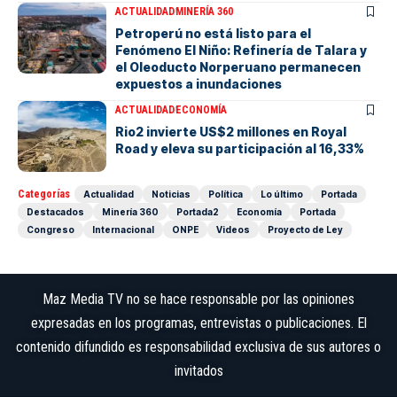
ACTUALIDAD
MINERÍA 360
Petroperú no está listo para el
Fenómeno El Niño: Refinería de Talara y
el Oleoducto Norperuano permanecen
expuestos a inundaciones
ACTUALIDAD
ECONOMÍA
Rio2 invierte US$2 millones en Royal
Road y eleva su participación al 16,33%
Categorías
Actualidad
Noticias
Política
Lo último
Portada
Destacados
Minería 360
Portada2
Economía
Portada
Congreso
Internacional
ONPE
Videos
Proyecto de Ley
Maz Media TV no se hace responsable por las opiniones
expresadas en los programas, entrevistas o publicaciones. El
contenido difundido es responsabilidad exclusiva de sus autores o
invitados