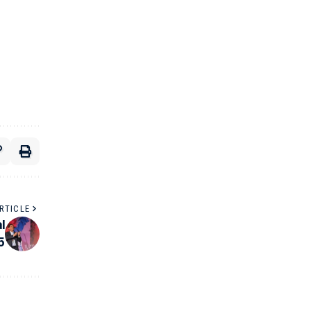
RTICLE
l
5