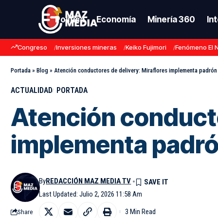
Política
Economía
Minería 360
In
Congreso
Inversiones mineras
Keiko Fujimori
Fenómeno El 
Portada
»
Blog
»
Atención conductores de delivery: Miraflores implementa padrón
ACTUALIDAD
PORTADA
Atención conducto
implementa padr
By
REDACCIÓN MAZ MEDIA TV
Last Updated: Julio 2, 2026 11:58 Am
3 Min Read
Share