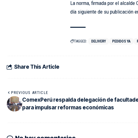
La norma, firmada por el alcalde 
día siguiente de su publicación en
TAGGED:
DELIVERY
PEDIDOS YA
Share This Article
PREVIOUS ARTICLE
ComexPerú respalda delegación de facultad
para impulsar reformas económicas
No hay comentarios