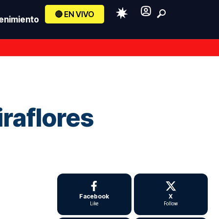
🔴 EN VIVO
enimiento
raflores
Facebook
X
Like
Follow