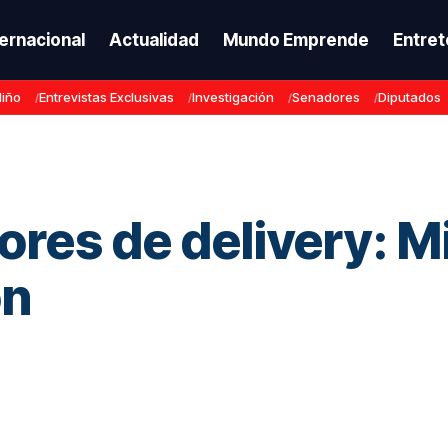
ternacional
Actualidad
Mundo Emprende
Entret
Niño
Entrevistas Exclusivas
Investigación
Senadores
Diputados
res de delivery: Mi
ón