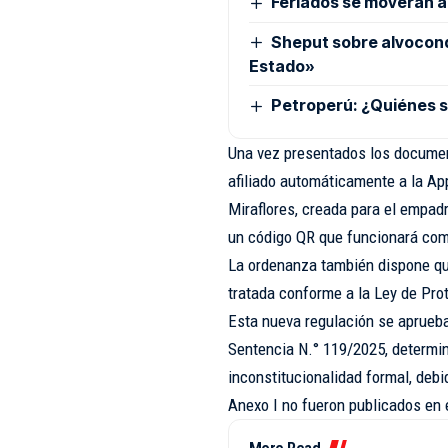
Feriados se moverán a 
Sheput sobre alvocond
Estado»
Petroperú: ¿Quiénes s
Una vez presentados los document
afiliado automáticamente a la App
Miraflores, creada para el empa
un código QR que funcionará como 
La ordenanza también dispone que
tratada conforme a la Ley de Pro
Esta nueva regulación se aprueba 
Sentencia N.° 119/2025, determin
inconstitucionalidad formal, deb
Anexo I no fueron publicados en e
More Read