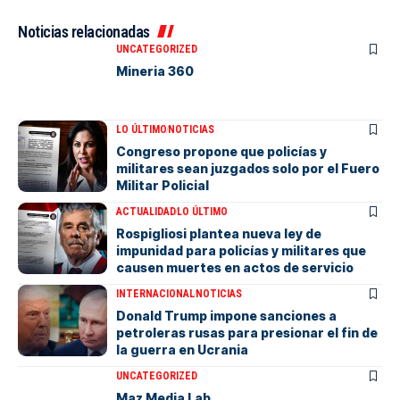
Noticias relacionadas
UNCATEGORIZED
Mineria 360
LO ÚLTIMO
NOTICIAS
Congreso propone que policías y
militares sean juzgados solo por el Fuero
Militar Policial
ACTUALIDAD
LO ÚLTIMO
Rospigliosi plantea nueva ley de
impunidad para policías y militares que
causen muertes en actos de servicio
INTERNACIONAL
NOTICIAS
Donald Trump impone sanciones a
petroleras rusas para presionar el fin de
la guerra en Ucrania
UNCATEGORIZED
Maz Media Lab