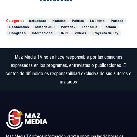
Categorías
Actualidad
Noticias
Política
Lo último
Portada
Destacados
Minería 360
Portada2
Economía
Portada
Congreso
Internacional
ONPE
Videos
Proyecto de Ley
Maz Media TV no se hace responsable por las opiniones
expresadas en los programas, entrevistas o publicaciones. El
contenido difundido es responsabilidad exclusiva de sus autores o
invitados
Maz Media TV ofrece información veraz y oportuna las 24 horas del