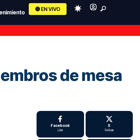
🔴 EN VIVO
enimiento
miembros de mesa
Facebook
X
Like
Follow