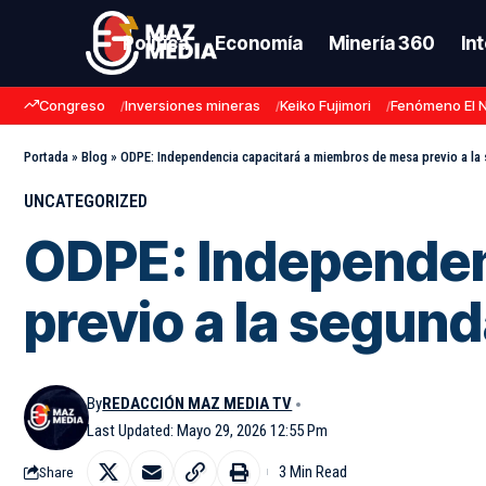
Política
Economía
Minería 360
In
Congreso
Inversiones mineras
Keiko Fujimori
Fenómeno El 
Portada
»
Blog
»
ODPE: Independencia capacitará a miembros de mesa previo a la 
UNCATEGORIZED
ODPE: Independen
previo a la segund
By
REDACCIÓN MAZ MEDIA TV
Last Updated: Mayo 29, 2026 12:55 Pm
3 Min Read
Share