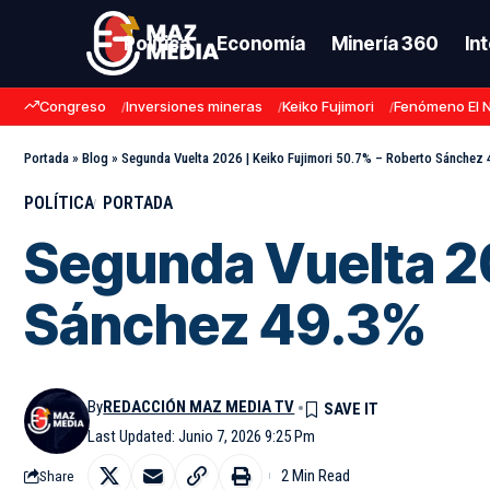
Política
Economía
Minería 360
In
Congreso
Inversiones mineras
Keiko Fujimori
Fenómeno El 
Portada
»
Blog
»
Segunda Vuelta 2026 | Keiko Fujimori 50.7% – Roberto Sánchez
POLÍTICA
PORTADA
Segunda Vuelta 20
Sánchez 49.3%
By
REDACCIÓN MAZ MEDIA TV
Last Updated: Junio 7, 2026 9:25 Pm
2 Min Read
Share