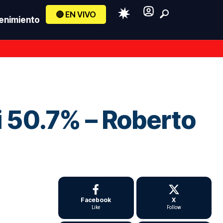
🔴 EN VIVO
enimiento
i 50.7% – Roberto
Facebook
X
Like
Follow