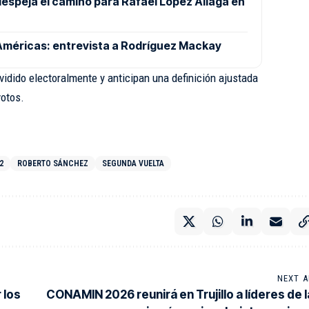
despeja el camino para Rafael López Aliaga en
 Américas: entrevista a Rodríguez Mackay
ividido electoralmente y anticipan una definición ajustada
votos.
2
ROBERTO SÁNCHEZ
SEGUNDA VUELTA
NEXT A
 los
CONAMIN 2026 reunirá en Trujillo a líderes de l