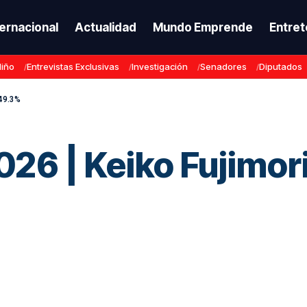
ternacional
Actualidad
Mundo Emprende
Entret
Niño
Entrevistas Exclusivas
Investigación
Senadores
Diputados
 49.3%
26 | Keiko Fujimor