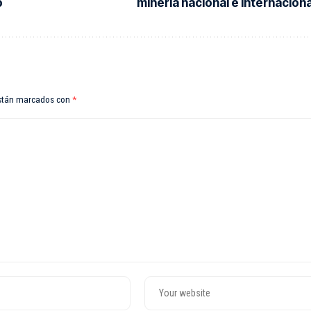
o
minería nacional e internaciona
están marcados con
*