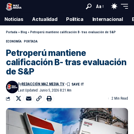
Aa
Noticias
Actualidad
Política
Internacional
Portada
»
Blog
»
Petroperú mantiene calificación B- tras evaluación de S&P
ECONOMÍA
PORTADA
Petroperú mantiene
calificación B- tras evaluación
de S&P
By
REDACCIÓN MAZ MEDIA TV
Last Updated: Junio 5, 2026 8:21 Am
2 Min Read