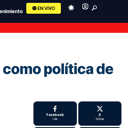
🔴 EN VIVO
enimiento
io como política de
Facebook
X
Like
Follow