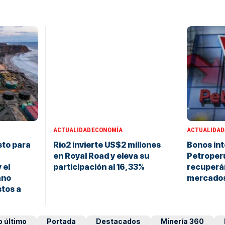
ACTUALIDAD
ECONOMÍA
ACTUALIDAD
sto para
Rio2 invierte US$2 millones
Bonos int
:
en Royal Road y eleva su
Petroper
 el
participación al 16,33%
recuperá
ano
mercados
tos a
o último
Portada
Destacados
Minería 360