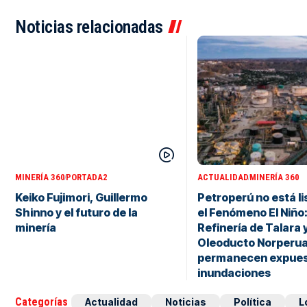
Noticias relacionadas
MINERÍA 360
PORTADA2
ACTUALIDAD
MINERÍA 360
Keiko Fujimori, Guillermo
Petroperú no está li
Shinno y el futuro de la
el Fenómeno El Niño
minería
Refinería de Talara y
Oleoducto Norperu
permanecen expues
inundaciones
Categorías
Actualidad
Noticias
Política
L