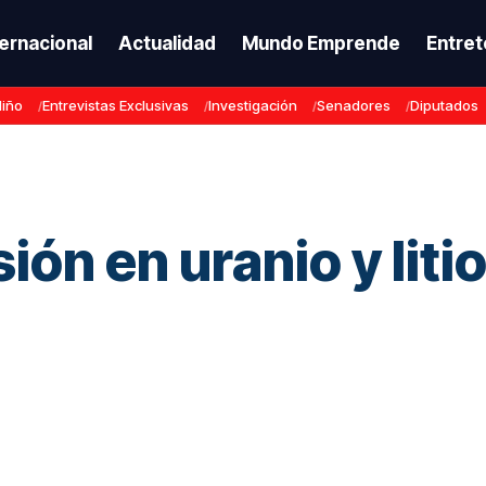
ternacional
Actualidad
Mundo Emprende
Entret
Niño
Entrevistas Exclusivas
Investigación
Senadores
Diputados
sión en uranio y lit