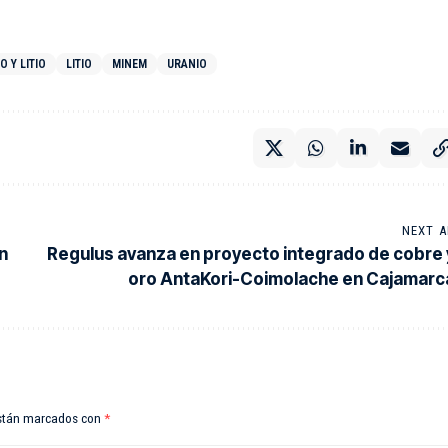
 Y LITIO
LITIO
MINEM
URANIO
NEXT A
n
Regulus avanza en proyecto integrado de cobre 
oro AntaKori-Coimolache en Cajamarc
están marcados con
*