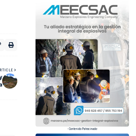
RTICLE
y
a
- Contenido Patrocinado-