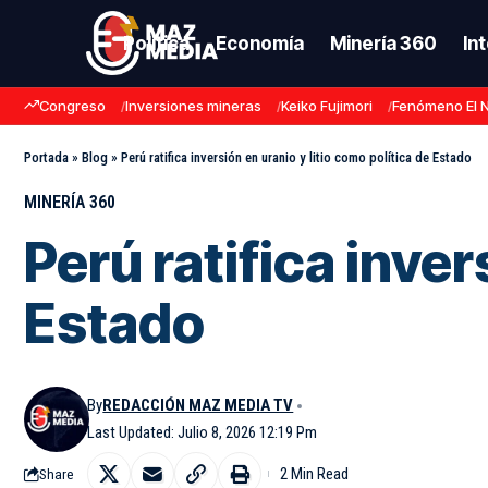
Política
Economía
Minería 360
In
Congreso
Inversiones mineras
Keiko Fujimori
Fenómeno El 
Portada
»
Blog
»
Perú ratifica inversión en uranio y litio como política de Estado
MINERÍA 360
Perú ratifica inver
Estado
By
REDACCIÓN MAZ MEDIA TV
Last Updated: Julio 8, 2026 12:19 Pm
2 Min Read
Share