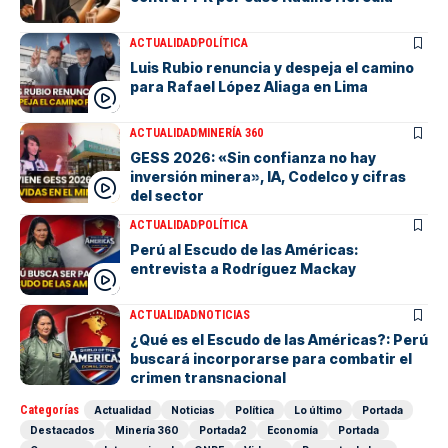
ACTUALIDAD
POLÍTICA
Luis Rubio renuncia y despeja el camino
para Rafael López Aliaga en Lima
ACTUALIDAD
MINERÍA 360
GESS 2026: «Sin confianza no hay
inversión minera», IA, Codelco y cifras
del sector
ACTUALIDAD
POLÍTICA
Perú al Escudo de las Américas:
entrevista a Rodríguez Mackay
ACTUALIDAD
NOTICIAS
¿Qué es el Escudo de las Américas?: Perú
buscará incorporarse para combatir el
crimen transnacional
Categorías
Actualidad
Noticias
Política
Lo último
Portada
Destacados
Minería 360
Portada2
Economía
Portada