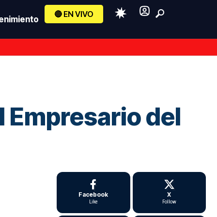
🔴 EN VIVO
enimiento
l Empresario del
Facebook
X
Like
Follow