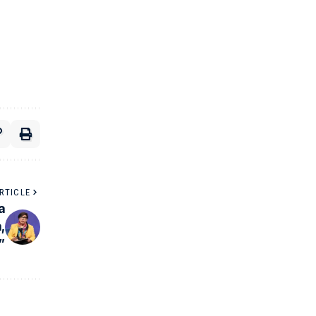
RTICLE
a
,
”