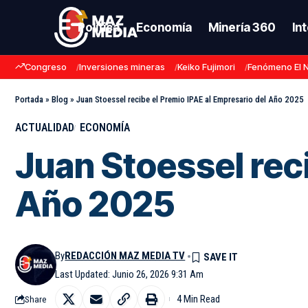
Política
Economía
Minería 360
In
Congreso
Inversiones mineras
Keiko Fujimori
Fenómeno El 
Portada
»
Blog
»
Juan Stoessel recibe el Premio IPAE al Empresario del Año 2025
ACTUALIDAD
ECONOMÍA
Juan Stoessel reci
Año 2025
By
REDACCIÓN MAZ MEDIA TV
Last Updated: Junio 26, 2026 9:31 Am
4 Min Read
Share