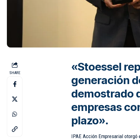
«Stoessel re
SHARE
generación d
demostrado q
empresas con
plazo».
IPAE Acción Empresarial otorgó 