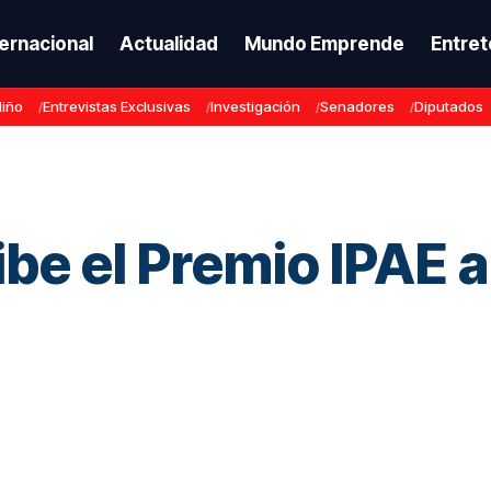
ternacional
Actualidad
Mundo Emprende
Entret
Niño
Entrevistas Exclusivas
Investigación
Senadores
Diputados
be el Premio IPAE a