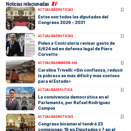
Noticias relacionadas
ACTUALIDAD
NOTICIAS
Estos son todos los diputados del
Congreso 2026 – 2031
ACTUALIDAD
NOTICIAS
Piden a Contraloría revisar gasto de
S/624 mil en defensa legal de Piero
Corvetto
ACTUALIDAD
MINERÍA 360
Carolina Trivelli: «Sin confianza, reducir
la pobreza es más difícil y más costoso
para el Estado»
ACTUALIDAD
POLÍTICA
La convivencia democrática en el
Parlamento, por Rafael Rodríguez
Campos
ACTUALIDAD
NOTICIAS
Congreso bicameral tendrá 23
comisiones: 16 en Diputados y 7 en el