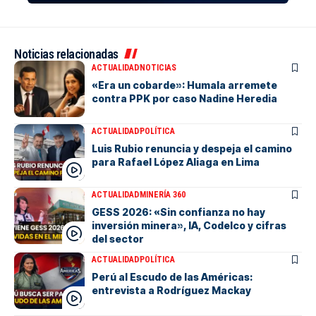
Noticias relacionadas
ACTUALIDAD
NOTICIAS
«Era un cobarde»: Humala arremete
contra PPK por caso Nadine Heredia
ACTUALIDAD
POLÍTICA
Luis Rubio renuncia y despeja el camino
para Rafael López Aliaga en Lima
ACTUALIDAD
MINERÍA 360
GESS 2026: «Sin confianza no hay
inversión minera», IA, Codelco y cifras
del sector
ACTUALIDAD
POLÍTICA
Perú al Escudo de las Américas:
entrevista a Rodríguez Mackay