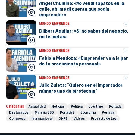
Angel Chumino: «Yo vendí zapatos en la
calle, ahí me di cuenta que podía
emprender»
MUNDO EMPRENDE
Dilbert Aguilar: «Si no sabes del negocio,
no te metas»
MUNDO EMPRENDE
Fabiola Mendoza: «Emprender va a la par
de tu crecimiento personal»
MUNDO EMPRENDE
Julio Zuleta: ¨Quiero ser el importador
número uno de pirotecnia¨
Categorías
Actualidad
Noticias
Política
Lo último
Portada
Destacados
Minería 360
Portada2
Economía
Portada
Congreso
Internacional
ONPE
Videos
Proyecto de Ley