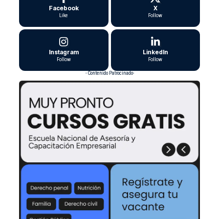
Facebook
X
Like
Follow
Instagram
LinkedIn
Follow
Follow
- Contenido Patrocinado-