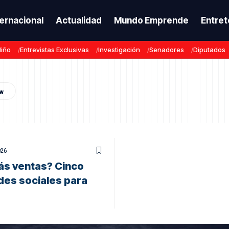
ternacional
Actualidad
Mundo Emprende
Entret
Niño
Entrevistas Exclusivas
Investigación
Senadores
Diputados
026
ás ventas? Cinco
des sociales para