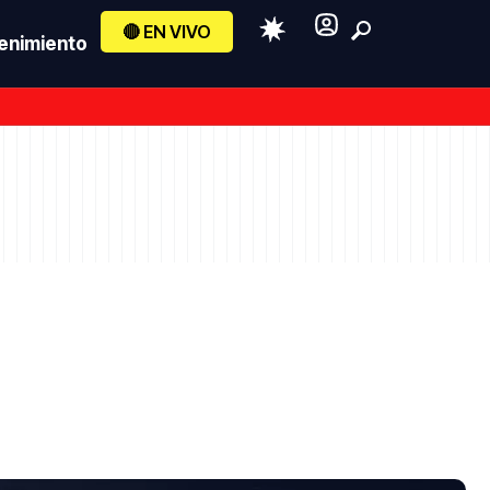
🔴 EN VIVO
enimiento