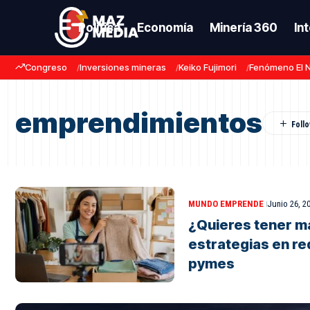
Política
Economía
Minería 360
In
Congreso
Inversiones mineras
Keiko Fujimori
Fenómeno El 
emprendimientos
MUNDO EMPRENDE
Junio 26, 2
¿Quieres tener m
estrategias en re
pymes